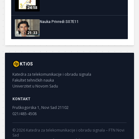
24:18
Nauka Privredi S07E11
21:33
KTiOS
Katedra za telekomunikacije i obradu signala
Fakultet tehničkih nauka
Univerzitet u Novom Sadu
KONTAKT
Fruškogorska 1, Novi Sad 21102
021/485-4508
© 2026 Katedra za telekomunikacije i obradu signala – FTN Novi
Sad