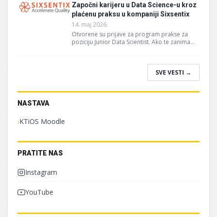
Započni karijeru u Data Science-u kroz
plaćenu praksu u kompaniji Sixsentix
14. maj 2026.
Otvorene su prijave za program prakse za
poziciju Junior Data Scientist. Ako te zanima
rad sa podacima, mašinsko učenje i rešavanje
realnih problema...
SVE VESTI →
NASTAVA
›
KTiOS Moodle
PRATITE NAS
Instagram
YouTube