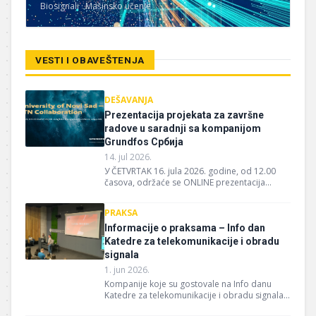
Biosignali · Mašinsko učenje
VESTI I OBAVEŠTENJA
DEŠAVANJA
Prezentacija projekata za završne
radove u saradnji sa kompanijom
Grundfos Србија
14. jul 2026.
У ČETVRTAK 16. jula 2026. godine, od 12.00
časova, održaće se ONLINE prezentacija
projekata za završne (master i diplomske)
radove...
PRAKSA
Informacije o praksama – Info dan
Katedre za telekomunikacije i obradu
signala
1. jun 2026.
Kompanije koje su gostovale na Info danu
Katedre za telekomunikacije i obradu signala
ostavile su sledeće informacije...