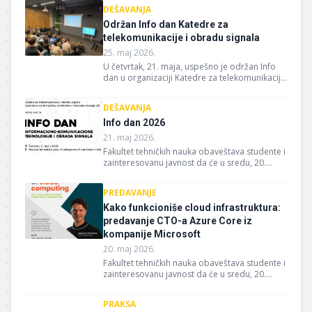
DEŠAVANJA
Održan Info dan Katedre za
telekomunikacije i obradu signala
25. maj 2026.
U četvrtak, 21. maja, uspešno je održan Info
dan u organizaciji Katedre za telekomunikacije
i obradu signala. Ovaj događaj privukao je
izuzetno veliki broj studenata različitih godina,
DEŠAVANJA
smerova i stepena studija, koji su prepoznali
značaj...
Info dan 2026
21. maj 2026.
Fakultet tehničkih nauka obaveštava studente i
zainteresovanu javnost da će u sredu, 20.
maja 2026. godine, sa početkom u 16.00
časova, u amfiteatru..
PREDAVANJE
Kako funkcioniše cloud infrastruktura:
predavanje CTO-a Azure Core iz
kompanije Microsoft
20. maj 2026.
Fakultet tehničkih nauka obaveštava studente i
zainteresovanu javnost da će u sredu, 20.
maja 2026. godine, sa početkom u 16.00
časova, u amfiteatru..
PRAKSA