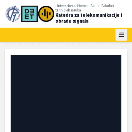
Univerzitet u Novom Sadu · Fakultet
tehničkih nauka
INFO
Katedra za telekomunikacije i
obradu signala
Upis
IKT
i
OS