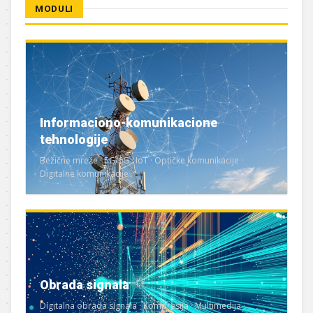
MODULI
Informaciono-komunikacione
tehnologije
Bežične mreže · 5G/6G · IoT · Optičke komunikacije ·
Digitalne komunikacije
Obrada signala
Digitalna obrada signala · Kompresija · Multimedija ·